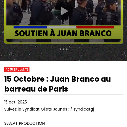
8 685 Views
1 554
0
ACTU BRÛLANTE
15 Octobre : Juan Branco au
32:25
12:06
Watch Later
barreau de Paris
VOL DE DONNÉES SENSIBLES : TOUT
LE DOLLAR CHUTE SUR
LE MONDE EST CONCERNÉ !
CONSÉQUENCES SON
15 oct. 2025
Suivez le Syndicat Gilets Jaunes : / syndicatgj
SEBEAT PRODUCTION