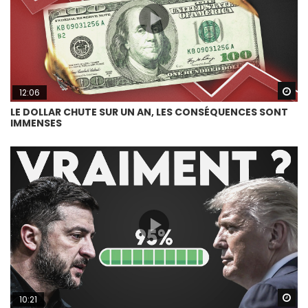
Wa
12:06
LE DOLLAR CHUTE SUR UN AN, LES CONSÉQUENCES SONT
IMMENSES
Wa
10:21