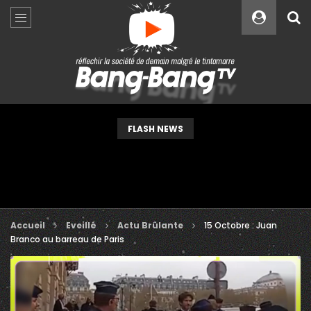
Custom Amount
€
VEUILLEZ PATIENTER...
FLASH NEWS
Accueil
Eveillé
Actu Brûlante
15 Octobre : Juan
Branco au barreau de Paris