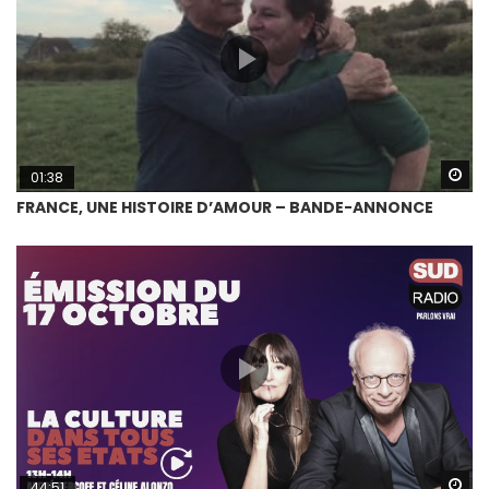
Wa
01:38
FRANCE, UNE HISTOIRE D’AMOUR – BANDE-ANNONCE
Wa
44:51