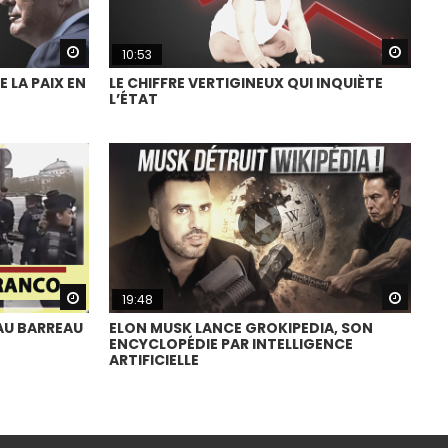
Watch Later
Watch
10:53
 LA PAIX EN
LE CHIFFRE VERTIGINEUX QUI INQUIÈTE
L’ÉTAT
Watch Later
Watch
19:48
AU BARREAU
ELON MUSK LANCE GROKIPEDIA, SON
ENCYCLOPÉDIE PAR INTELLIGENCE
ARTIFICIELLE