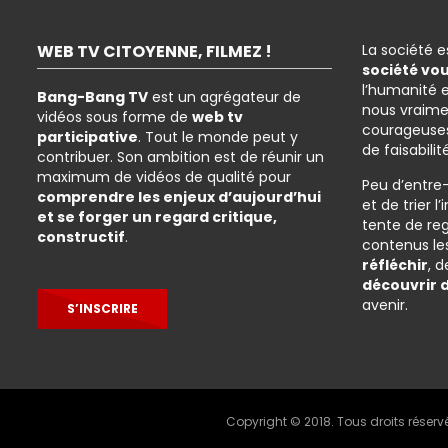
WEB TV CITOYENNE, FILMEZ !
La société 
société vo
l’humanité 
Bang-Bang TV
est un agrégateur de
nous vraime
vidéos sous forme de
web tv
courageuses
participative
. Tout le monde peut y
de faisabilit
contribuer. Son ambition est de réunir un
maximum de vidéos de qualité pour
Peu d’entre
comprendre les enjeux d’aujourd’hui
et de trier 
et se forger un regard critique,
tente de re
constructif
.
contenus les
réfléchir
, 
découvrir 
avenir.
S’INSCRIRE
Copyright © 2018. Tous droits réserv