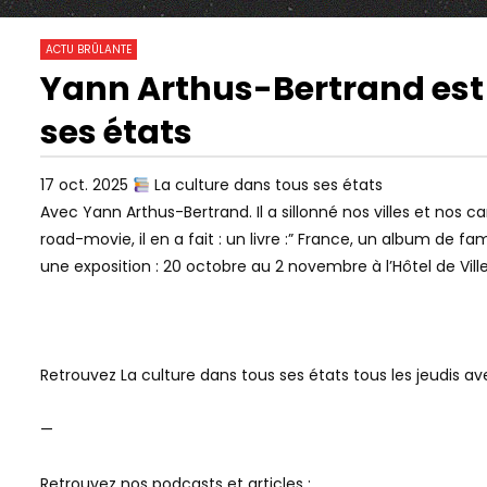
12
0
ACTU BRÛLANTE
Yann Arthus-Bertrand est a
32:25
12:06
Watch Later
ses états
VOL DE DONNÉES SENSIBLES : TOUT
LE DOLLAR 
LE MONDE EST CONCERNÉ !
CONSÉQUEN
17 oct. 2025
La culture dans tous ses états
Avec Yann Arthus-Bertrand. Il a sillonné nos villes et nos c
road-movie, il en a fait : un livre :” France, un album de 
une exposition : 20 octobre au 2 novembre à l’Hôtel de Ville
Retrouvez La culture dans tous ses états tous les jeudis av
—
Retrouvez nos podcasts et articles :