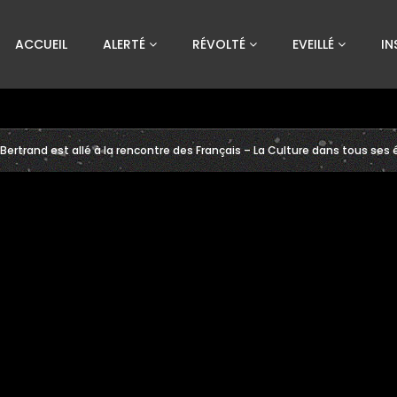
Custom Amount
ACCUEIL
ALERTÉ
RÉVOLTÉ
EVEILLÉ
IN
€
VEUILLEZ PATIENTER...
ertrand est allé à la rencontre des Français – La Culture dans tous ses 