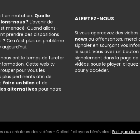
est en mutation.
Quelle
ALERTEZ-NOUS
ulons-nous ?
L’avenir de
est menacé. Quand allons-
Si vous apercevez des vidéos
nt prendre des dispositions
news
ou offensantes, merci d
 ? Ce n’est plus un problème
signaler en sourçant vos info
é aujourd’hui.
le sujet. Vous avez un bouton
-nous ont le temps de fureter
signalement dans la page de
l’information. Cette web tv
vidéos, sous le player, cliquez
grouper pour vous les
pour y accéder.
 plus pertinents afin de
de
faire un bilan
et de
des alternatives
pour notre
és aux créateurs des vidéos - Collectif citoyens bénévoles ⎜
Politique de co