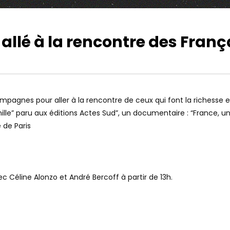
llé à la rencontre des Franç
10:21
Watch Later
CHUTE SUR UN AN, LES
TRUMP ANNONCE L’ARRIVÉE DE LA
CES SONT IMMENSES
PAIX EN UKRAINE, EXPLICATIONS
ampagnes pour aller à la rencontre de ceux qui font la richesse et
famille” paru aux éditions Actes Sud”, un documentaire : “France,
 de Paris
ec Céline Alonzo et André Bercoff à partir de 13h.