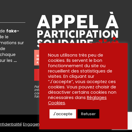
 de
fake-
e le
rmations sur
 de
 chaque
Nous utilisons très peu de
 sur les
…
cookies. Ils servent le bon
fonctionnement du site ou
recueillent des statistiques de
OUI ! JE PARTICIPE !
visites. En cliquant sur
“J'accepte”, vous acceptez ces
cookies. Vous pouvez choisir de
Paiement via plateforme sécurisé STRIPE, aucune
information bancaire ne passe par nous ni n’est
désactiver certains cookies non
conservée. Pour en savoir plus sur ce que nous
faisons de vos dons, lisez
nos engagements
!
nécessaires dans
Réglages
Cookies
.
J'accepte
Refuser
nfidentialité
⎜
Engagements
⎜
Contact