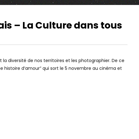
ais – La Culture dans tous
10:53
01:38
Watch Later
Watch Later
LE CHIFFRE VERTIGINEUX QUI
FRANCE, UNE HISTOI
INQUIÈTE L’ÉTAT
BANDE-ANNONCE
 la diversité de nos territoires et les photographier. De ce
 une histoire d’amour” qui sort le 5 novembre au cinéma et