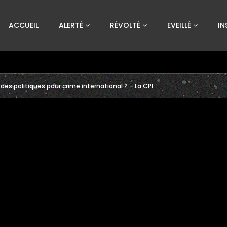
Custom Amount
ACCUEIL
ALERTÉ
RÉVOLTÉ
EVEILLÉ
IN
€
VEUILLEZ PATIENTER...
 des politiques pour crime international ? – La CPI