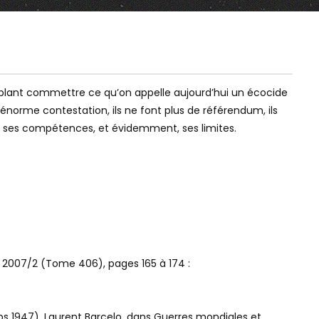
11:59
01:11:16
Watch Later
Watch Later
COMMENT EN FINIR AVEC LA
L. NUÑEZ, C. SAINTE, 
mblant commettre ce qu’on appelle aujourd’hui un écocide
PRÉSIDENCE DE LA RÉPUBLIQUE
AUDITION #5 DE LA 
énorme contestation, ils ne font plus de référendum, ils
D’INFORMATION SUR 
JUDICIAIRE
ire, ses compétences, et évidemment, ses limites.
es 2007/2 (Tome 406), pages 165 à 174 :
mps 1947), Laurent Barcelo, dans Guerres mondiales et