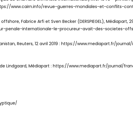
 https://www.cairn.info/revue-guerres-mondiales-et-conflits-
 offshore, Fabrice Arfi et Sven Becker (DERSPIEGEL), Médiapart, 
our-penale-internationale-le-procureur-avait-des-societes-off
hanistan, Reuters, 12 avril 2019 : https://www.mediapart.fr/journ
ar Jade Lindgaard, Médiapart : https://www.mediapart.fr/journal/
ryptique/