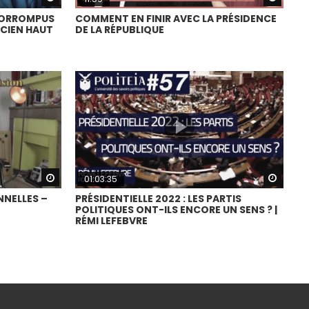
CORROMPUS
COMMENT EN FINIR AVEC LA PRÉSIDENCE
NCIEN HAUT
DE LA RÉPUBLIQUE
Watch Later
Watch
01:03:35
NNELLES –
PRÉSIDENTIELLE 2022 : LES PARTIS
POLITIQUES ONT-ILS ENCORE UN SENS ? |
RÉMI LEFEBVRE