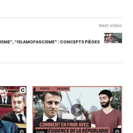
Next Video
SME”, “ISLAMOFASCISME” : CONCEPTS PIÈGES
Watch Later
Watch
11:59