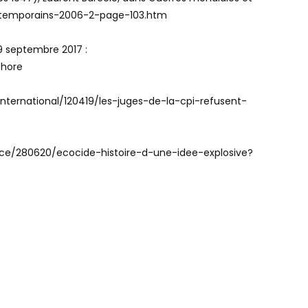
contemporains-2006-2-page-103.htm
29 septembre 2017 :
shore
al/international/120419/les-juges-de-la-cpi-refusent-
france/280620/ecocide-histoire-d-une-idee-explosive?