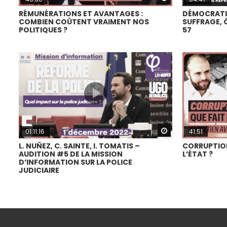
RÉMUNÉRATIONS ET AVANTAGES :
DÉMOCRATIE
COMBIEN COÛTENT VRAIMENT NOS
SUFFRAGE, 
POLITIQUES ?
57
Watch Later
01:11:16
41:51
L. NUÑEZ, C. SAINTE, I. TOMATIS –
CORRUPTION
AUDITION #5 DE LA MISSION
L’ÉTAT ?
D’INFORMATION SUR LA POLICE
JUDICIAIRE