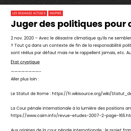
0
0
LES ROUAGES ACTUELS
INSPIRÉ
Juger des politiques pour c
48:36
04:47
Watch Later
RÉMUNÉRATIONS ET AVANTAGES :
DÉMOCRATIE
2 nov. 2020 – Avec le désastre climatique qu’ils ne sem
COMBIEN COÛTENT VRAIMENT
SUFFRAGE, 
? Tout ça dans un contexte de fin de la responsabilité pol
NOS POLITIQUES ?
#DATAGUEU
sont réélus par défaut mais ne le rappellent jamais, etc. A
État cryptique
————————-
Aller plus loin :
Le Statut de Rome : https://fr.wikisource.org/wiki/Sta
La Cour pénale internationale à la lumière des positions am
https://www.cairn.info/revue-etudes-2007-2-page-165.h
Aux origines de la cour pénale internationale : le projet f