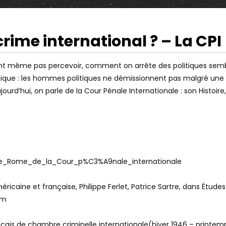
rime international ? – La CPI
37:31
Watch Later
 REPRÉSENTATIVE :
NOS DIRIGEANTS SONT-ILS
blent même pas percevoir, comment on arrête des politiques se
Ô DÉSESPOIR !
CORROMPUS ? LES RÉVÉLATIONS DE
itique : les hommes politiques ne démissionnent pas malgré une 
LE 57
CET ANCIEN HAUT FONCTIONNAIRE
ujourd’hui, on parle de la Cour Pénale Internationale : son Histo
tut_de_Rome_de_la_Cour_p%C3%A9nale_internationale
éricaine et française, Philippe Ferlet, Patrice Sartre, dans Étud
tm
rançais de chambre criminelle internationale(hiver 1946 – printe