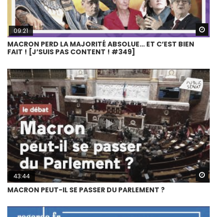
Wa
09:21
MACRON PERD LA MAJORITÉ ABSOLUE… ET C’EST BIEN
FAIT ! [J’SUIS PAS CONTENT ! #349]
Wa
43:44
MACRON PEUT-IL SE PASSER DU PARLEMENT ?