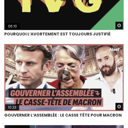
Wa
06:10
POURQUOI L’AVORTEMENT EST TOUJOURS JUSTIFIÉ
Wa
10:23
GOUVERNER L’ASSEMBLÉE : LE CASSE TÊTE POUR MACRON