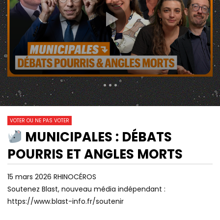
70 943 Views
6 173
0
VOTER OU NE PAS VOTER
MUNICIPALES : DÉBATS
12:55
08:42
Watch Later
POURRIS ET ANGLES MORTS
RN / GAUCHE : POUR QUI VOTENT
COMMENT L’ALGÉRIE
VRAIMENT LES CLASSES
INSTRUMENTALISE L’I
POPULAIRES ?
FRANCE POUR SOUTE
15 mars 2026 RHINOCÉROS
Soutenez Blast, nouveau média indépendant :
https://www.blast-info.fr/soutenir