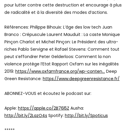
pour lutter contre cette destruction et encourage à plus
de radicalité et à la diversité des modes d’actions.
Références: Philippe Bihouix: L’âge des low tech Juan
Branco : Crépuscule Laurent Mauduit : La caste Monique
Pinçon Charlot et Michel Pinçon: Le Président des ultra-
riches Pablo Servigne et Rafael Stevens: Comment tout
peut s’effondrer Peter Gelderloos: Comment la non
violence protège l’Etat Rapport Oxfam sur les inégalités
2019:
https://www.oxfamfrance.org/wp-conten…
Deep
Green Resistance:
https://www.deepgreenresistance.fr/
ABONNEZ-VOUS et écoutez le podcast sur:
Apple:
https://apple.co/2B76l5Z
Ausha:
http://bit.ly/2LazO4s
Spotify:
http://bit.ly/Spoticus
*****