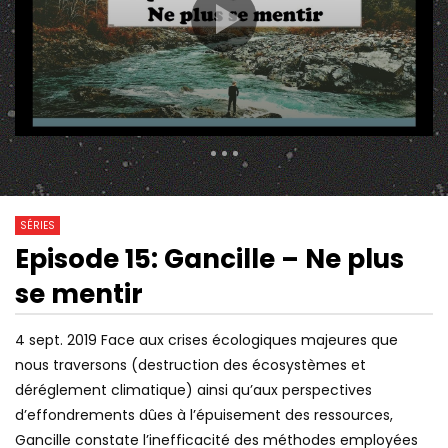
384 Views
1
2
3
4
5
6
7
18
0
8
9
10
11
12
13
14
SÉRIES
15
16
17
18
19
20
Episode 15: Gancille – Ne plus
30:28
01:00:00
Watch Later
21
22
23
24
25
26
se mentir
HISTOIRE DE L’ANTISÉMITISME,
NEUROPSYCHIATRE (D
27
28
29
30
31
32
AVEC JONATHAN HAYOUN &
CYRULNIK) : ON A TO
JUDITH COHEN-SOLAL
SŒUR ! LES JEUNES 
4 sept. 2019
Face aux crises écologiques majeures que
33
34
35
36
37
38
L’AMOUR
nous traversons (destruction des écosystèmes et
39
40
41
42
43
44
déréglement climatique) ainsi qu’aux perspectives
d’effondrements dûes à l’épuisement des ressources,
Gancille constate l’inefficacité des méthodes employées