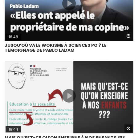
Wa
16:48
JUSQU’OÙ VA LE WOKISME À SCIENCES PO ? LE
TÉMOIGNAGE DE PABLO LADAM
Wa
19:44
MAIS QU’EST-CE QU’ON ENSEIGNE À NOS ENFANTS ???