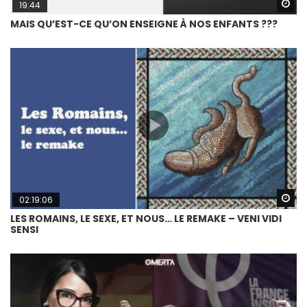
Wa
19:44
MAIS QU’EST-CE QU’ON ENSEIGNE À NOS ENFANTS ???
Wa
02:19:06
LES ROMAINS, LE SEXE, ET NOUS… LE REMAKE – VENI VIDI
SENSI