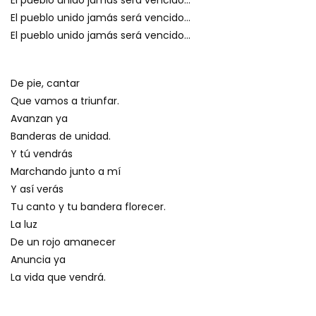
El pueblo unido jamás será vencido…
El pueblo unido jamás será vencido…
El pueblo unido jamás será vencido…
De pie, cantar
Que vamos a triunfar.
Avanzan ya
Banderas de unidad.
Y tú vendrás
Marchando junto a mí
Y así verás
Tu canto y tu bandera florecer.
La luz
De un rojo amanecer
Anuncia ya
La vida que vendrá.