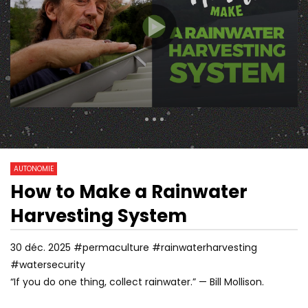
3 909 Views
485
0
AUTONOMIE
How to Make a Rainwater
25:29
10:11
Watch Later
Harvesting System
POMPE À EAU SANS ÉLECTRICITÉ
COMMENT TROUVER 
QUI PEUT POMPER DE L’EAU EN
CONSTRUCTEUR DE 
HAUT DE LA COLLINE
ENTERRÉE ?
30 déc. 2025 #permaculture #rainwaterharvesting
#watersecurity
“If you do one thing, collect rainwater.” — Bill Mollison.