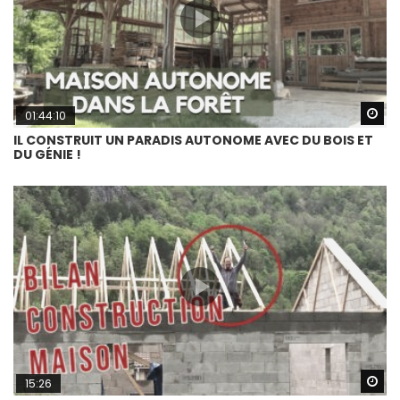
Wa
01:44:10
IL CONSTRUIT UN PARADIS AUTONOME AVEC DU BOIS ET
DU GÉNIE !
Wa
15:26