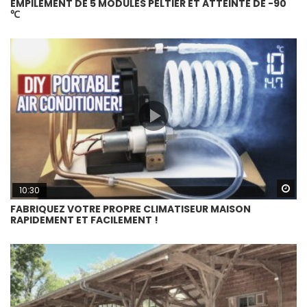
EMPILEMENT DE 5 MODULES PELTIER ET ATTEINTE DE -90
℃
Wa
10:30
FABRIQUEZ VOTRE PROPRE CLIMATISEUR MAISON
RAPIDEMENT ET FACILEMENT !