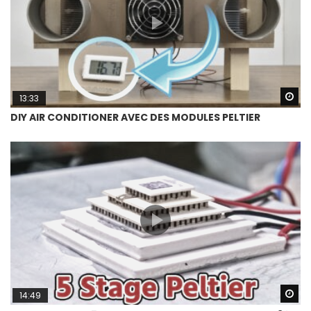
Wa
13:33
DIY AIR CONDITIONER AVEC DES MODULES PELTIER
Wa
14:49