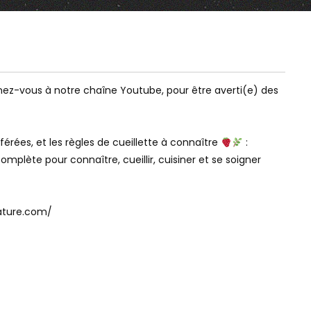
03:56
Watch Later
Watch Later
LE MACÉRAT HUILEUX : DES
BUTTER CHICKEN WI
z-vous à notre chaîne Youtube, pour être averti(e) des
PLANTES, DE L’HUILE, ET HOP !
NAAN RECIPE BY M
rées, et les règles de cueillette à connaître
:
mplète pour connaître, cueillir, cuisiner et se soigner
nature.com/