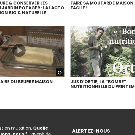
RE & CONSERVER LES
FAIRE SA MOUTARDE MAISON,
 JARDIN POTAGER : LA LACTO
FACILE !
ON BIO & NATURELLE
Watch Later
IRE DU BEURRE MAISON
JUS D’ORTIE, LA “BOMBE”
NUTRITIONNELLE DU PRINTEM
est en mutation.
Quelle
ALERTEZ-NOUS
ulons-nous ?
L’avenir de