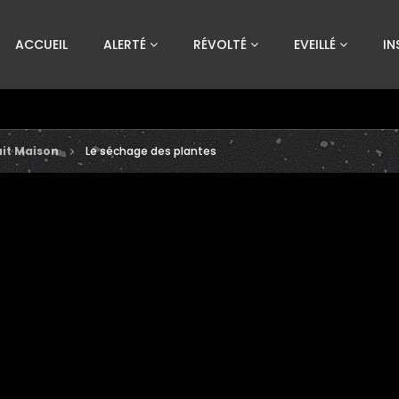
Custom Amount
ACCUEIL
ALERTÉ
RÉVOLTÉ
EVEILLÉ
IN
€
VEUILLEZ PATIENTER...
ait Maison
Le séchage des plantes