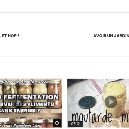
 ET HOP !
AVOIR UN JARDI
Watch Later
05:12