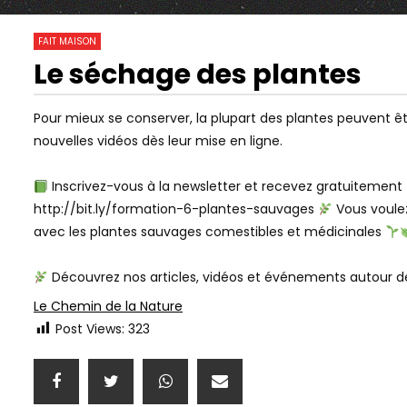
943
0
FAIT MAISON
Le séchage des plantes
26:33
13:22
Watch Later
FABRIQUER SON FROMAGE MAISON
PERMACULT
Pour mieux se conserver, la plupart des plantes peuvent 
LÉGUMES DU
nouvelles vidéos dès leur mise en ligne.
LACTO FER
NATURELLE
Inscrivez-vous à la newsletter et recevez gratuitement 
http://bit.ly/formation-6-plantes-sauvages
Vous voulez
avec les plantes sauvages comestibles et médicinales
Découvrez nos articles, vidéos et événements autour d
Le Chemin de la Nature
Post Views:
323