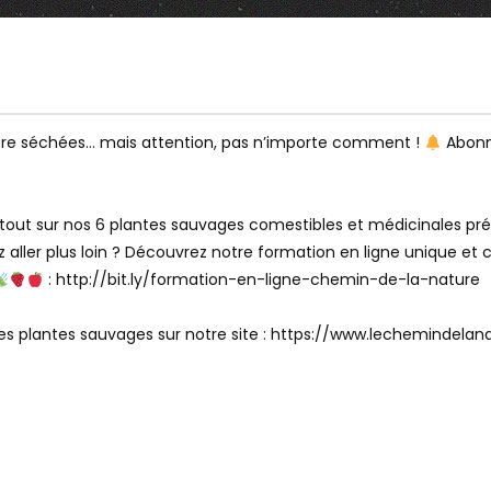
05:12
Watch Later
URE & CONSERVER LES
FAIRE SA MOUTARDE MAISON,
être séchées… mais attention, pas n’importe comment !
Abonne
 JARDIN POTAGER : LA
C’EST FACILE !
MENTATION BIO &
tout sur nos 6 plantes sauvages comestibles et médicinales préfé
 aller plus loin ? Découvrez notre formation en ligne unique et co
: http://bit.ly/formation-en-ligne-chemin-de-la-nature
es plantes sauvages sur notre site : https://www.lechemindela