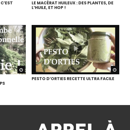
 C’EST
LE MACÉRAT HUILEUX : DES PLANTES, DE
L’HUILE, ET HOP !
Watch Later
Watch
PESTO D’ORTIES RECETTE ULTRA FACILE
PS