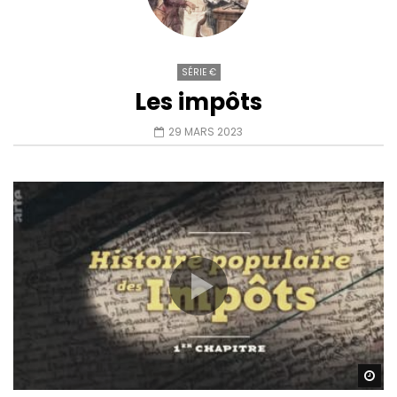
SÉRIE €
Les impôts
29 MARS 2023
Wa