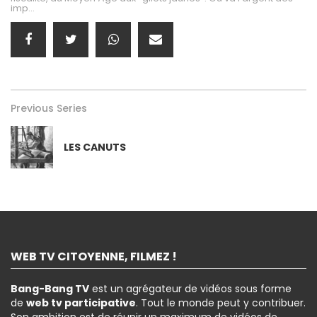
imp...
Previous Series
LES CANUTS
WEB TV CITOYENNE, FILMEZ !
Bang-Bang TV
est un agrégateur de vidéos sous forme
de
web tv participative
. Tout le monde peut y contribuer.