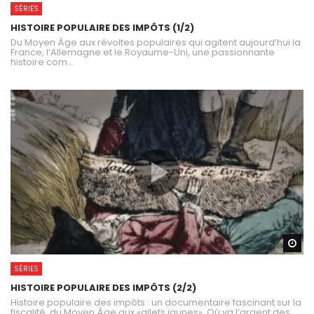
SÉRIES
HISTOIRE POPULAIRE DES IMPÔTS (1/2)
Du Moyen Âge aux révoltes populaires qui agitent aujourd’hui la
France, l’Allemagne et le Royaume-Uni, une passionnante
histoire com...
Wa
SÉRIES
HISTOIRE POPULAIRE DES IMPÔTS (2/2)
Histoire populaire des impôts : un documentaire fascinant sur la
fiscalité, du Moyen Âge aux «gilets jaunes». Où va l’argent des