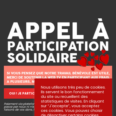
Nous utilisons très peu de cookies.
Ils servent le bon fonctionnement
OUI ! JE PARTICIPE !
du site ou recueillent des
statistiques de visites. En cliquant
Paiement via plateforme sécurisé STRIPE, aucune information bancaire ne
sur “J'accepte”, vous acceptez
passe par nous ni n’est conservée. Pour en savoir plus sur ce que nous
faisons de vos dons, lisez
nos engagements
!
ces cookies. Vous pouvez choisir
de désactiver certains cookies