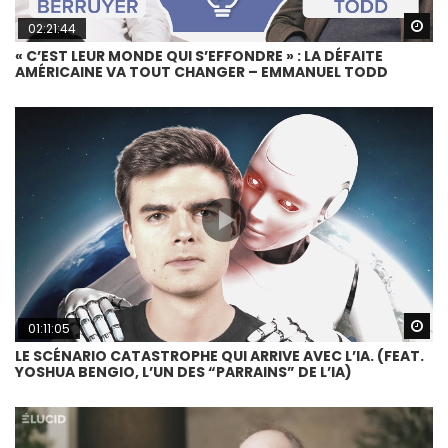
Wa
02:21:44
« C’EST LEUR MONDE QUI S’EFFONDRE » : LA DÉFAITE
AMÉRICAINE VA TOUT CHANGER – EMMANUEL TODD
Wa
01:11:05
LE SCÉNARIO CATASTROPHE QUI ARRIVE AVEC L’IA. (FEAT.
YOSHUA BENGIO, L’UN DES “PARRAINS” DE L’IA)