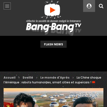
Custom Amount
€
VEUILLEZ PATIENTER...
FLASH NEWS
Accueil
Eveillé
Le monde d'Après
La Chine choque
l’Amérique : robots humanoïdes, smart cities et supercars !