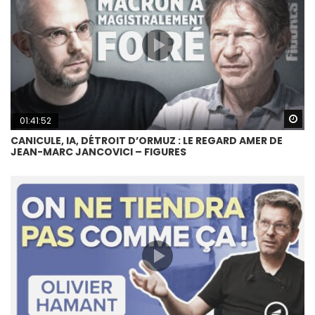
Wa
01:41:52
CANICULE, IA, DÉTROIT D’ORMUZ : LE REGARD AMER DE
JEAN-MARC JANCOVICI – FIGURES