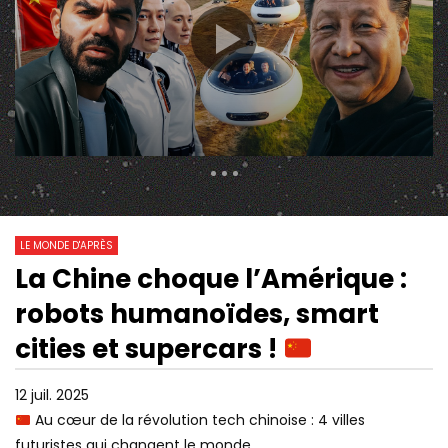
398 Views
288 723
0
LE MONDE D'APRÈS
La Chine choque l’Amérique :
01:41:52
01:25:40
Watch Later
robots humanoïdes, smart
CANICULE, IA, DÉTROIT D’ORMUZ :
« ON A PERDU LE CONT
LE REGARD AMER DE JEAN-MARC
CULTE DE LA PERFOR
cities et supercars !
JANCOVICI – FIGURES
ACCÉLÈRE L’EFFONDR
OLIVIER HAMANT
12 juil. 2025
Au cœur de la révolution tech chinoise : 4 villes
futuristes qui changent le monde