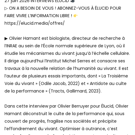
27 juin 2026 INTERVIEWS ELUCID
▷ ON A BESOIN DE VOUS ! ABONNEZ-VOUS À ÉLUCID POUR
FAIRE VIVRE L’INFORMATION LIBRE !
https://elucid.media/offres/
▶ Olivier Hamant est biologiste, directeur de recherche à
l’INRAE au sein de l’École normale supérieure de Lyon, où il
étudie les mécanismes du vivant jusqu’à l’échelle cellulaire.
Il dirige aujourd’hui l’Institut Michel Serres et consacre ses
travaux à la nouvelle relation de l’humanité au vivant. Il est
l’auteur de plusieurs essais importants, dont « La Troisième
Voie du vivant » (Odile Jacob, 2022) et « Antidote au culte
de la performance » (Tracts, Gallimard, 2023).
Dans cette interview par Olivier Berruyer pour Élucid, Olivier
Hamant déconstruit le culte de la performance qui, sous
couvert de progrès, fragilise nos sociétés et précipite
l’effondrement du vivant. Optimiser à outrance, c’est