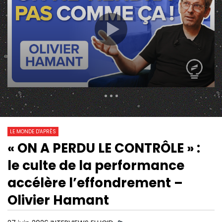
11 420 Views
1 522
0
LE MONDE D'APRÈS
« ON A PERDU LE CONTRÔLE » :
38:24
00:00
Watch Later
le culte de la performance
LA FABRIQUE À IDIOTS
GUERRE COGNITIVE, 
MENSONGES, EFFOND
accélère l’effondrement –
FRÉDÉRIC BASCUÑANA
POULIN
Olivier Hamant