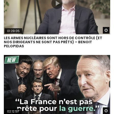
Wa
01:29:05
LES ARMES NUCLÉAIRES SONT HORS DE CONTRÔLE (ET
NOS DIRIGEANTS NE SONT PAS PRÊTS) – BENOIT
PELOPIDAS
Wa
02:12:57