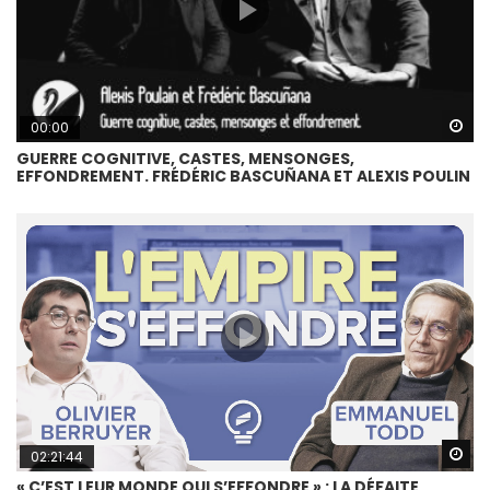
Wa
00:00
GUERRE COGNITIVE, CASTES, MENSONGES,
EFFONDREMENT. FRÉDÉRIC BASCUÑANA ET ALEXIS POULIN
Wa
02:21:44
« C’EST LEUR MONDE QUI S’EFFONDRE » : LA DÉFAITE