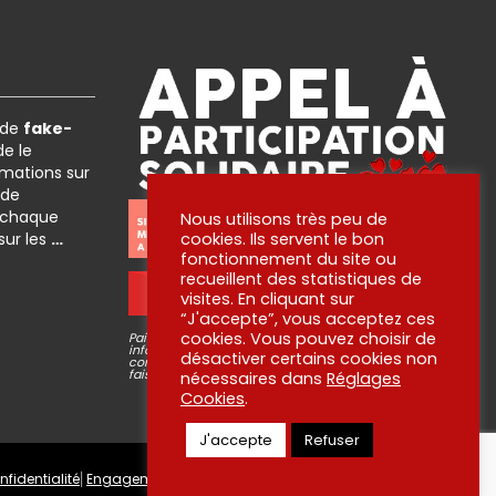
 de
fake-
e le
rmations sur
 de
 chaque
Nous utilisons très peu de
 sur les
…
cookies. Ils servent le bon
fonctionnement du site ou
recueillent des statistiques de
OUI ! JE PARTICIPE !
visites. En cliquant sur
“J'accepte”, vous acceptez ces
cookies. Vous pouvez choisir de
Paiement via plateforme sécurisé STRIPE, aucune
information bancaire ne passe par nous ni n’est
désactiver certains cookies non
conservée. Pour en savoir plus sur ce que nous
faisons de vos dons, lisez
nos engagements
!
nécessaires dans
Réglages
Cookies
.
J'accepte
Refuser
nfidentialité
⎜
Engagements
⎜
Contact