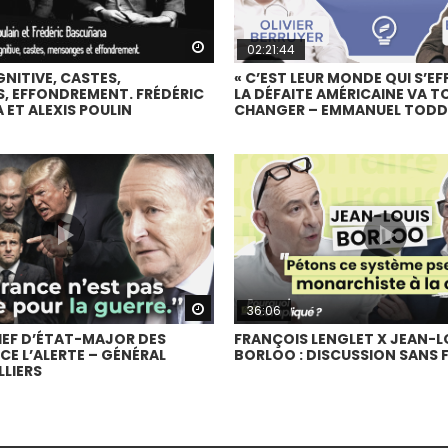
Watch Later
02:21:44
NITIVE, CASTES,
« C’EST LEUR MONDE QUI S’EF
 EFFONDREMENT. FRÉDÉRIC
LA DÉFAITE AMÉRICAINE VA T
ET ALEXIS POULIN
CHANGER – EMMANUEL TODD
Watch Later
36:06
HEF D’ÉTAT-MAJOR DES
FRANÇOIS LENGLET X JEAN-L
CE L’ALERTE – GÉNÉRAL
BORLOO : DISCUSSION SANS F
LLIERS