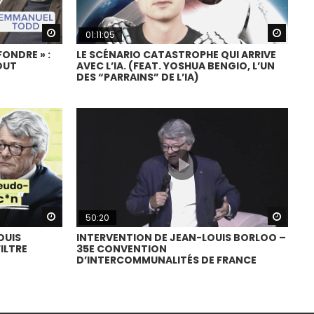
Watch Later
Watch
01:11:05
FONDRE » :
LE SCÉNARIO CATASTROPHE QUI ARRIVE
OUT
AVEC L’IA. (FEAT. YOSHUA BENGIO, L’UN
DES “PARRAINS” DE L’IA)
Watch Later
Watch
50:20
OUIS
INTERVENTION DE JEAN-LOUIS BORLOO –
ILTRE
35E CONVENTION
D’INTERCOMMUNALITÉS DE FRANCE