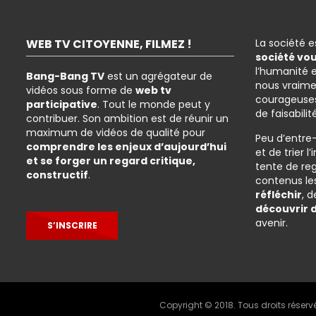
WEB TV CITOYENNE, FILMEZ !
La société 
société vo
l’humanité 
Bang-Bang TV
est un agrégateur de
nous vraime
vidéos sous forme de
web tv
courageuses
participative
. Tout le monde peut y
de faisabilit
contribuer. Son ambition est de réunir un
maximum de vidéos de qualité pour
Peu d’entre
comprendre les enjeux d’aujourd’hui
et de trier 
et se forger un regard critique,
tente de re
constructif
.
contenus les
réfléchir
, 
découvrir 
avenir.
S’INSCRIRE
Copyright © 2018. Tous droits réserv