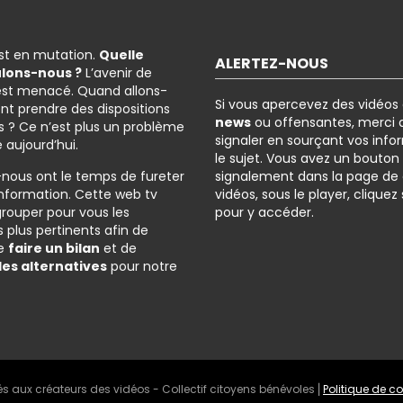
est en mutation.
Quelle
ALERTEZ-NOUS
ulons-nous ?
L’avenir de
est menacé. Quand allons-
Si vous apercevez des vidéos
nt prendre des dispositions
news
ou offensantes, merci d
 ? Ce n’est plus un problème
signaler en sourçant vos info
é aujourd’hui.
le sujet. Vous avez un bouton
-nous ont le temps de fureter
signalement dans la page de
l’information. Cette web tv
vidéos, sous le player, cliquez
grouper pour vous les
pour y accéder.
 plus pertinents afin de
de
faire un bilan
et de
des alternatives
pour notre
és aux créateurs des vidéos - Collectif citoyens bénévoles ⎜
Politique de co