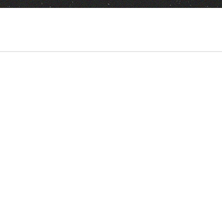
02:21:44
Watch Later
NITIVE, CASTES,
« C’EST LEUR MONDE QUI
, EFFONDREMENT.
S’EFFONDRE » : LA DÉFAITE
ASCUÑANA ET ALEXIS
AMÉRICAINE VA TOUT CHANGER –
EMMANUEL TODD