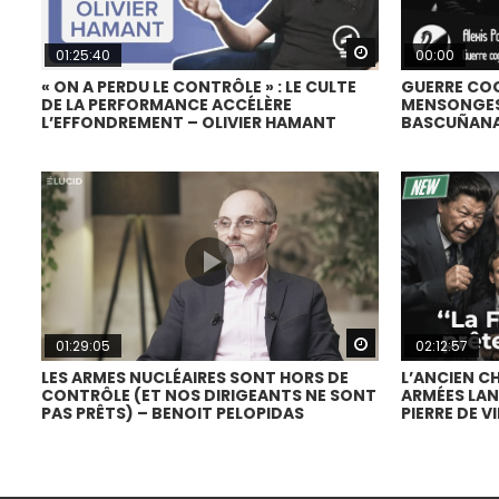
Watch Later
01:25:40
00:00
« ON A PERDU LE CONTRÔLE » : LE CULTE
GUERRE COG
DE LA PERFORMANCE ACCÉLÈRE
MENSONGES,
L’EFFONDREMENT – OLIVIER HAMANT
BASCUÑANA 
Watch Later
01:29:05
02:12:57
LES ARMES NUCLÉAIRES SONT HORS DE
L’ANCIEN C
CONTRÔLE (ET NOS DIRIGEANTS NE SONT
ARMÉES LAN
PAS PRÊTS) – BENOIT PELOPIDAS
PIERRE DE VI