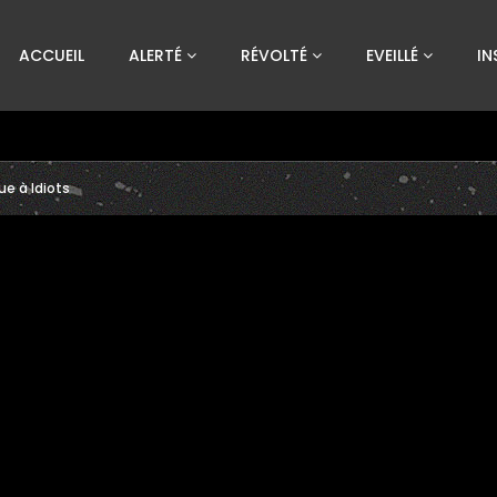
Custom Amount
ACCUEIL
ALERTÉ
RÉVOLTÉ
EVEILLÉ
IN
€
VEUILLEZ PATIENTER...
ue à Idiots