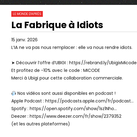
159 277
0
LE MONDE D'APRÈS
La Fabrique à Idiots
01:25:40
00:00
Watch Later
« ON A PERDU LE CONTRÔLE » : LE
GUERRE COG
15 janv. 2026
CULTE DE LA PERFORMANCE
MENSONGES
L’IA ne va pas nous remplacer : elle va nous rendre idiots.
ACCÉLÈRE L’EFFONDREMENT –
FRÉDÉRIC B
OLIVIER HAMANT
POULIN
➤ Découvrir l’offre d’UBIGI : https://rebrand.ly/UbigixMicode
Et profitez de -10% avec le code : MICODE
Merci à Ubigi pour cette collaboration commerciale.
Nos vidéos sont aussi disponibles en podcast !
Apple Podcast : https://podcasts.apple.com/fr/podcast…
Spotify : https://open.spotify.com/show/1sz1Nho…
Deezer : https://www.deezer.com/fr/show/2379352
(et les autres plateformes)