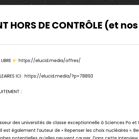
T HORS DE CONTRÔLE (et nos 
00:00
Watch Later
E À IDIOTS
GUERRE COGNITIVE, CASTES,
MENSONGES, EFFONDREMENT.
FRÉDÉRIC BASCUÑANA ET ALEXIS
POULIN
 LIBRE
https://elucid.media/offres/
AIRES ICI : https://elucid.media/?p=78893
UITEMENT :
esseur des universités de classe exceptionnelle à Sciences Po 
 Il est également l’auteur de « Repenser les choix nucléaires ». 
hes potentielles qu’elles peuvent causer. Dans cette interview par 