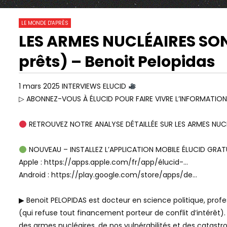
2 043
0
LE MONDE D'APRÈS
LES ARMES NUCLÉAIRES SON
01:25:40
38:24
Watch Later
prêts) – Benoit Pelopidas
« ON A PERDU LE CONTRÔLE » : LE
LA FABRIQU
CULTE DE LA PERFORMANCE
ACCÉLÈRE L’EFFONDREMENT –
1 mars 2025 INTERVIEWS ELUCID
OLIVIER HAMANT
▷ ABONNEZ-VOUS À ÉLUCID POUR FAIRE VIVRE L’INFORMATION
RETROUVEZ NOTRE ANALYSE DÉTAILLÉE SUR LES ARMES NUCLE
NOUVEAU – INSTALLEZ L’APPLICATION MOBILE ÉLUCID GRAT
Apple : https://apps.apple.com/fr/app/élucid-…
Android : https://play.google.com/store/apps/de…
▶ Benoit PELOPIDAS est docteur en science politique, prof
(qui refuse tout financement porteur de conflit d’intérêt).
des armes nucléaires, de nos vulnérabilités et des catastrop