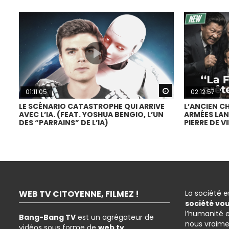
Watch Later
01:11:05
02:12:57
LE SCÉNARIO CATASTROPHE QUI ARRIVE
L’ANCIEN C
AVEC L’IA. (FEAT. YOSHUA BENGIO, L’UN
ARMÉES LAN
DES “PARRAINS” DE L’IA)
PIERRE DE VI
WEB TV CITOYENNE, FILMEZ !
La société 
société vo
l’humanité 
Bang-Bang TV
est un agrégateur de
nous vraime
vidéos sous forme de
web tv