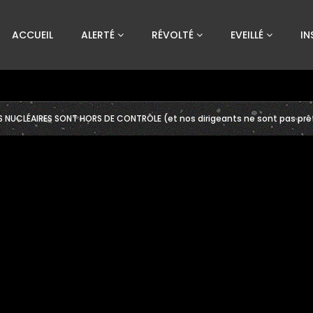
Custom Amount
ACCUEIL
ALERTÉ
RÉVOLTÉ
EVEILLÉ
IN
€
VEUILLEZ PATIENTER...
S NUCLÉAIRES SONT HORS DE CONTRÔLE (et nos dirigeants ne sont pas prêt