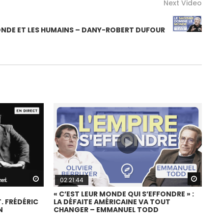
Next Video
ONDE ET LES HUMAINS – DANY-ROBERT DUFOUR
Watch Later
Watch
02:21:44
« C’EST LEUR MONDE QUI S’EFFONDRE » :
 FRÉDÉRIC
LA DÉFAITE AMÉRICAINE VA TOUT
N
CHANGER – EMMANUEL TODD