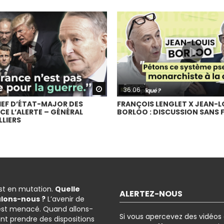
Watch Later
36:06
HEF D’ÉTAT-MAJOR DES
FRANÇOIS LENGLET X JEAN-L
CE L’ALERTE – GÉNÉRAL
BORLOO : DISCUSSION SANS F
LLIERS
est en mutation.
Quelle
ALERTEZ-NOUS
ulons-nous ?
L’avenir de
est menacé. Quand allons-
Si vous apercevez des vidéos
nt prendre des dispositions