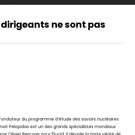
dirigeants ne sont pas
02:21:44
01:11:05
Watch Later
Watch Later
« C’EST LEUR MONDE QUI
LE SCÉNARIO CATAS
S’EFFONDRE » : LA DÉFAITE
ARRIVE AVEC L’IA. (F
AMÉRICAINE VA TOUT CHANGER –
BENGIO, L’UN DES “P
EMMANUEL TODD
L’IA)
et fondateur du programme d’étude des savoirs nucléaires
Benoit Pelopidas est un des grands spécialistes mondiaux
Olivier Berruyer pour Élucid, il dévoile la triste vérité de