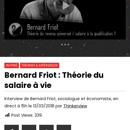
339 Views
0
0
INSPIRÉ
THÉORIES & EXPÉRIENCES
Bernard Friot : Théorie du
31:10
22:20
Watch Later
salaire à vie
POURQUOI JEAN-PIERRE PETIT EST
UTOPIE – LES PARADO
UN PRODIGE DE LA PHYSIQUE |
RÉSOLUS ! [ST]
IDRISS ABERKANE
Interview de Bernard Friot, sociologue et économiste, en
direct à 15h le 13/03/2018 par
Thinkerview
Post Views:
339