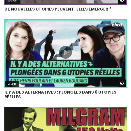
Wa
32:25
DE NOUVELLES UTOPIES PEUVENT-ELLES ÉMERGER ?
Wa
49:11
IL Y A DES ALTERNATIVES : PLONGÉES DANS 6 UTOPIES
RÉELLES