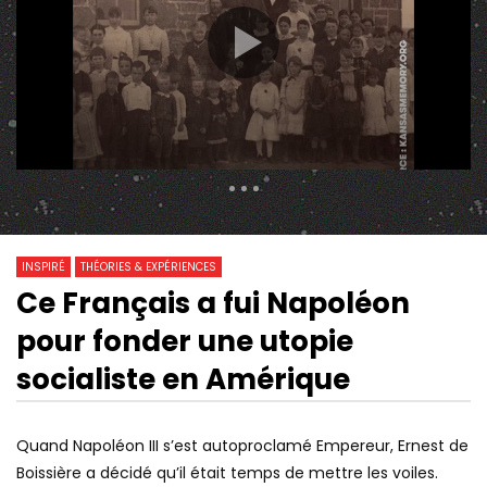
434 Views
0
0
INSPIRÉ
THÉORIES & EXPÉRIENCES
Ce Français a fui Napoléon
31:10
22:20
Watch Later
pour fonder une utopie
POURQUOI JEAN-PIERRE PETIT EST
UTOPIE – LES PARADO
UN PRODIGE DE LA PHYSIQUE |
RÉSOLUS ! [ST]
socialiste en Amérique
IDRISS ABERKANE
Quand Napoléon III s’est autoproclamé Empereur, Ernest de
Boissière a décidé qu’il était temps de mettre les voiles.