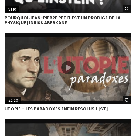
Wa
31:10
POURQUOI JEAN-PIERRE PETIT EST UN PRODIGE DE LA
PHYSIQUE | IDRISS ABERKANE
Wa
22:20
UTOPIE – LES PARADOXES ENFIN RÉSOLUS ! [ST]