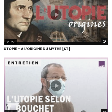
Wa
23:27
UTOPIE – À L’ORIGINE DU MYTHE [ST]