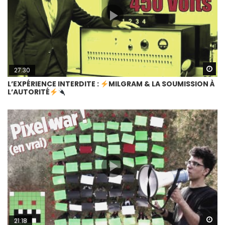
Wa
27:30
L’EXPÉRIENCE INTERDITE :
MILGRAM & LA SOUMISSION À
L’AUTORITÉ
Wa
21:18