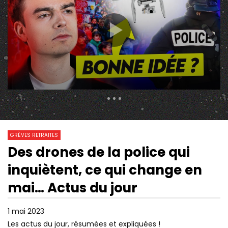
311 Views
7 728
0
GRÈVES RETRAITES
Des drones de la police qui
06:51
02:55
Watch Later
inquiètent, ce qui change en
RETRAITES: LA COLÈRE
« LE PATRONAT NE VE
L’EMPORTERA-T-ELLE SUR LA
LÂCHER FACE À DES F
mai… Actus du jour
FATIGUE ?
ANAÏS, GRÉVISTE VE
1 mai 2023
Les actus du jour, résumées et expliquées !