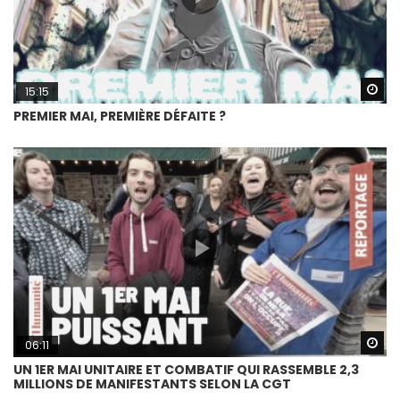
Wa
15:15
PREMIER MAI, PREMIÈRE DÉFAITE ?
Wa
06:11
UN 1ER MAI UNITAIRE ET COMBATIF QUI RASSEMBLE 2,3
MILLIONS DE MANIFESTANTS SELON LA CGT