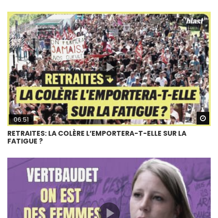
Wa
06:51
RETRAITES: LA COLÈRE L’EMPORTERA-T-ELLE SUR LA
FATIGUE ?