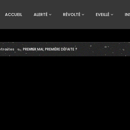
Custom Amount
ACCUEIL
ALERTÉ
RÉVOLTÉ
EVEILLÉ
IN
€
VEUILLEZ PATIENTER...
traites
PREMIER MAI, PREMIÈRE DÉFAITE ?