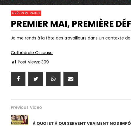
17
0
GRÈVES RETRAITES
PREMIER MAI, PREMIÈRE DÉF
06:51
02:55
Watch Later
RETRAITES: LA COLÈRE
« LE PATRO
Je me rends à la fête des travailleurs dans un contexte de
L’EMPORTERA-T-ELLE SUR LA
LÂCHER FAC
FATIGUE ?
ANAÏS, GRÉ
Cathédrale Osseuse
Post Views:
309
Previous Video
À QUOI ET À QUI SERVENT VRAIMENT NOS IMPÔ