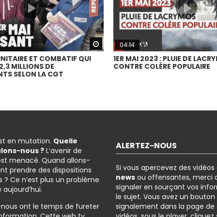
Watch Later
04:14
UNITAIRE ET COMBATIF QUI
1ER MAI 2023 : PLUIE DE LAC
,3 MILLIONS DE
CONTRE COLÈRE POPULAIRE
TS SELON LA CGT
est en mutation.
Quelle
ALERTEZ-NOUS
ulons-nous ?
L’avenir de
est menacé. Quand allons-
Si vous apercevez des vidéos
nt prendre des dispositions
news
ou offensantes, merci d
 ? Ce n’est plus un problème
signaler en sourçant vos info
é aujourd’hui.
le sujet. Vous avez un bouton
-nous ont le temps de fureter
signalement dans la page de
l’information. Cette web tv
vidéos, sous le player, cliquez