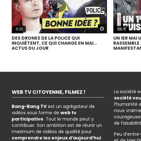
Watch Later
11:31
06:11
DES DRONES DE LA POLICE QUI
UN 1ER MAI 
INQUIÈTENT, CE QUI CHANGE EN MAI…
RASSEMBLE 2
ACTUS DU JOUR
MANIFESTAN
WEB TV CITOYENNE, FILMEZ !
La société 
société vo
l’humanité 
Bang-Bang TV
est un agrégateur de
nous vraime
vidéos sous forme de
web tv
courageuses
participative
. Tout le monde peut y
de faisabilit
contribuer. Son ambition est de réunir un
maximum de vidéos de qualité pour
Peu d’entre
comprendre les enjeux d’aujourd’hui
et de trier 