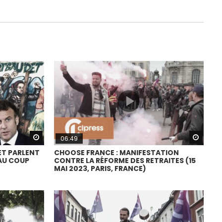
Watch Later
Watch
06:49
ET PARLENT
CHOOSE FRANCE : MANIFESTATION
EAU COUP
CONTRE LA RÉFORME DES RETRAITES (15
MAI 2023, PARIS, FRANCE)