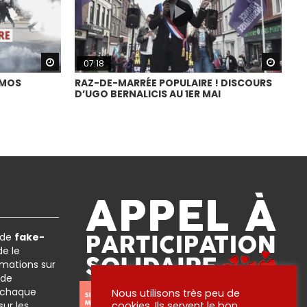
Watch Later
Watch
07:18
RYMOS
RAZ-DE-MARRÉE POPULAIRE ! DISCOURS
D’UGO BERNALICIS AU 1ER MAI
 de
fake-
e le
rmations sur
 de
 chaque
Nous utilisons très peu de
 sur les
…
cookies. Ils servent le bon