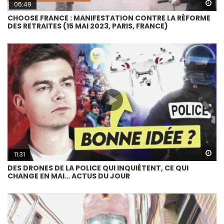
Wa
06:49
CHOOSE FRANCE : MANIFESTATION CONTRE LA RÉFORME
DES RETRAITES (15 MAI 2023, PARIS, FRANCE)
Wa
11:31
DES DRONES DE LA POLICE QUI INQUIÈTENT, CE QUI
CHANGE EN MAI… ACTUS DU JOUR