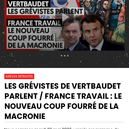
296 Views
1 206
0
GRÈVES RETRAITES
LES GRÉVISTES DE VERTBAUDET
06:51
02:55
Watch Later
PARLENT / FRANCE TRAVAIL : LE
RETRAITES: LA COLÈRE
« LE PATRONAT NE VE
L’EMPORTERA-T-ELLE SUR LA
LÂCHER FACE À DES F
NOUVEAU COUP FOURRÉ DE LA
FATIGUE ?
ANAÏS, GRÉVISTE VE
MACRONIE