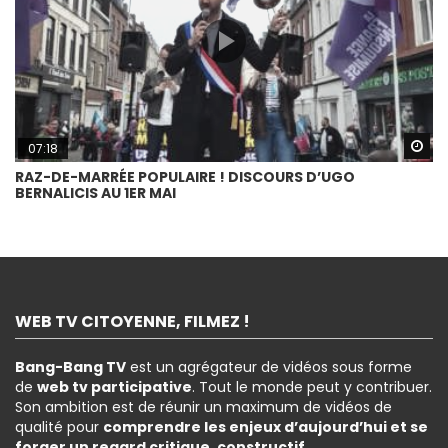
Wa
07:18
RAZ-DE-MARRÉE POPULAIRE ! DISCOURS D’UGO
BERNALICIS AU 1ER MAI
WEB TV CITOYENNE, FILMEZ !
Bang-Bang TV
est un agrégateur de vidéos sous forme
de
web tv participative
. Tout le monde peut y contribuer.
Son ambition est de réunir un maximum de vidéos de
qualité pour
comprendre les enjeux d’aujourd’hui et se
forger un regard critique, constructif
.