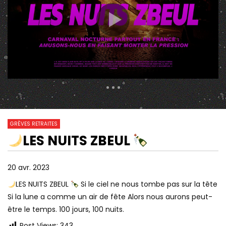
343 Views
125
0
GRÈVES RETRAITES
LES NUITS ZBEUL
06:51
02:55
Watch Later
RETRAITES: LA COLÈRE
« LE PATRONAT NE VE
20 avr. 2023
L’EMPORTERA-T-ELLE SUR LA
LÂCHER FACE À DES F
FATIGUE ?
ANAÏS, GRÉVISTE VE
LES NUITS ZBEUL
Si le ciel ne nous tombe pas sur la tête
Si la lune a comme un air de fête Alors nous aurons peut-
être le temps. 100 jours, 100 nuits.
Post Views:
343