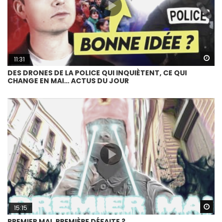
Wa
11:31
DES DRONES DE LA POLICE QUI INQUIÈTENT, CE QUI
CHANGE EN MAI… ACTUS DU JOUR
Wa
15:15
PREMIER MAI, PREMIÈRE DÉFAITE ?