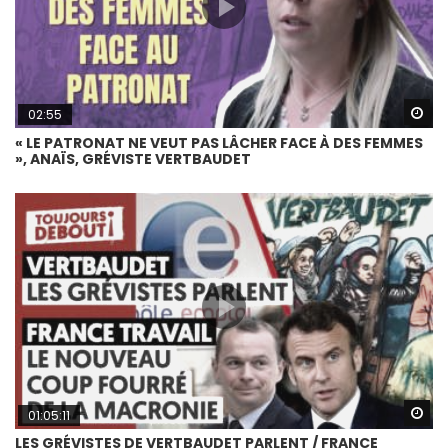
Wa
02:55
« LE PATRONAT NE VEUT PAS LÂCHER FACE À DES FEMMES
», ANAÏS, GRÉVISTE VERTBAUDET
Wa
01:05:11
LES GRÉVISTES DE VERTBAUDET PARLENT / FRANCE