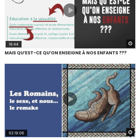
Wa
19:44
MAIS QU’EST-CE QU’ON ENSEIGNE À NOS ENFANTS ???
Wa
02:19:06