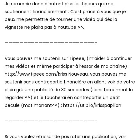
Je remercie donc d’autant plus les tipeurs qui me
51
52
53
54
55
56
soutiennent financièrement : C’est grâce à vous que je
57
58
59
60
peux me permettre de tourner une vidéo qui dès la
vignette ne plaira pas à Youtube ^^.
————————————————————————–
Vous pouvez me soutenir sur Tipeee, (m’aider à continuer
mes vidéos et même participer à l’essor de ma chaîne) :
http://www.tipeee.com/kriss​ Nouveau, vous pouvez me
soutenir sans contrepartie financière en allant voir de votre
plein gré une publicité de 30 secondes (sans forcement la
regarder ^^) et je toucherai en contrepartie un petit
pécule (mot marrant^^) : https://utip.io/krisspapillon​
————————————————————————–
Si vous voulez être sûr de pas rater une publication, voir