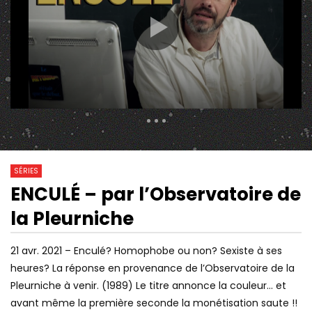
370 Views
1
2
3
4
5
6
7
3 373
0
8
9
10
11
12
13
14
SÉRIES
15
16
17
18
19
20
ENCULÉ – par l’Observatoire de
30:28
01:00:00
Watch Later
21
22
23
24
25
26
la Pleurniche
HISTOIRE DE L’ANTISÉMITISME,
NEUROPSYCHIATRE (D
27
28
29
30
31
32
AVEC JONATHAN HAYOUN &
CYRULNIK) : ON A TO
JUDITH COHEN-SOLAL
SŒUR ! LES JEUNES 
21 avr. 2021 – Enculé? Homophobe ou non? Sexiste à ses
33
34
35
36
37
38
L’AMOUR
heures? La réponse en provenance de l’Observatoire de la
39
40
41
42
43
44
Pleurniche à venir. (1989) Le titre annonce la couleur… et
45
46
47
48
49
50
avant même la première seconde la monétisation saute !!