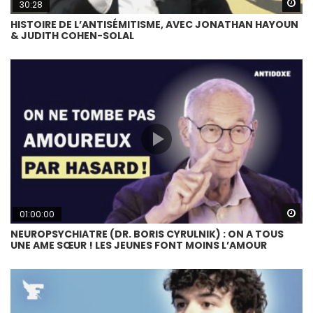
Wa
30:28
HISTOIRE DE L’ANTISÉMITISME, AVEC JONATHAN HAYOUN
& JUDITH COHEN-SOLAL
Wa
01:00:00
NEUROPSYCHIATRE (DR. BORIS CYRULNIK) : ON A TOUS
UNE AME SŒUR ! LES JEUNES FONT MOINS L’AMOUR