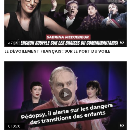
Wa
47:34
LE DÉVOILEMENT FRANÇAIS : SUR LE PORT DU VOILE
Wa
01:05:01