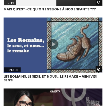
Wa
19:44
MAIS QU’EST-CE QU’ON ENSEIGNE À NOS ENFANTS ???
Wa
02:19:06
LES ROMAINS, LE SEXE, ET NOUS… LE REMAKE – VENI VIDI
SENSI