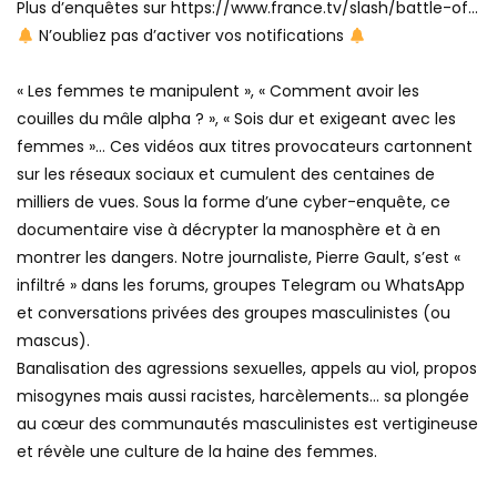
Plus d’enquêtes sur https://www.france.tv/slash/battle-of…
51
52
53
54
55
56
N’oubliez pas d’activer vos notifications
57
58
59
60
« Les femmes te manipulent », « Comment avoir les
couilles du mâle alpha ? », « Sois dur et exigeant avec les
femmes »… Ces vidéos aux titres provocateurs cartonnent
sur les réseaux sociaux et cumulent des centaines de
milliers de vues. Sous la forme d’une cyber-enquête, ce
documentaire vise à décrypter la manosphère et à en
montrer les dangers. Notre journaliste, Pierre Gault, s’est «
infiltré » dans les forums, groupes Telegram ou WhatsApp
et conversations privées des groupes masculinistes (ou
mascus).
Banalisation des agressions sexuelles, appels au viol, propos
misogynes mais aussi racistes, harcèlements… sa plongée
au cœur des communautés masculinistes est vertigineuse
et révèle une culture de la haine des femmes.