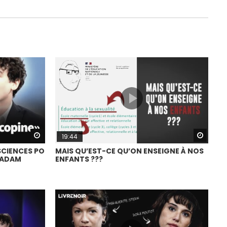
Watch Later
Watch
19:44
SCIENCES PO
MAIS QU’EST-CE QU’ON ENSEIGNE À NOS
LADAM
ENFANTS ???