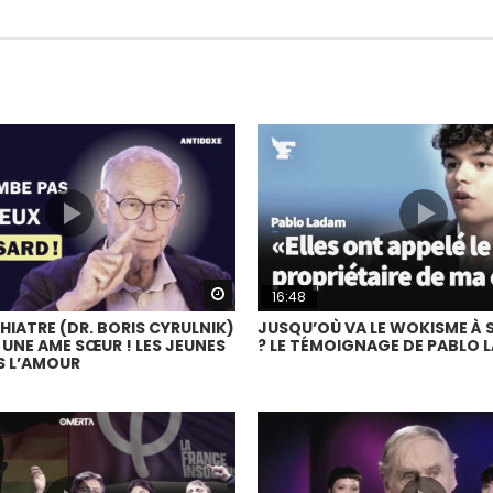
Watch Later
16:48
IATRE (DR. BORIS CYRULNIK)
JUSQU’OÙ VA LE WOKISME À 
 UNE AME SŒUR ! LES JEUNES
? LE TÉMOIGNAGE DE PABLO 
S L’AMOUR