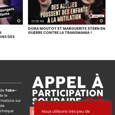
Watch Later
Watch
01:26:49
DORA MOUTOT ET MARGUERITE STERN EN
A
GUERRE CONTRE LA TRANSMANIA !
ONS DES
 de
fake-
e le
rmations sur
 de
 chaque
Nous utilisons très peu de