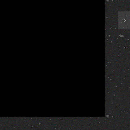
13
14
15
16
17
Report
More Videos