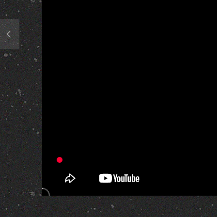
541 Views
1
2
3
4