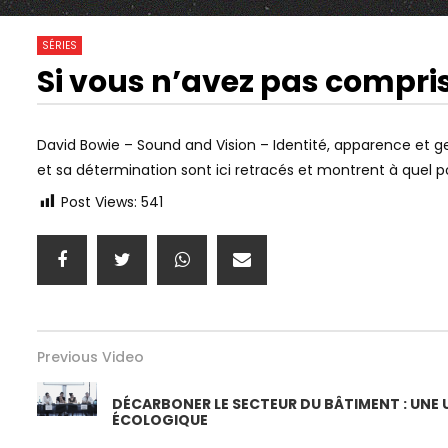
0
0
18
19
20
34
35
36
SÉRIES
Si vous n’avez pas compri
49
50
51
30:28
01:00:00
Watch Later
HISTOIRE DE L’ANTISÉMITISME,
NEUROPSYCH
AVEC JONATHAN HAYOUN &
CYRULNIK) 
David Bowie – Sound and Vision – Identité, apparence et ge
JUDITH COHEN-SOLAL
SŒUR ! LES
et sa détermination sont ici retracés et montrent à quel 
L’AMOUR
Post Views:
541
Previous Video
DÉCARBONER LE SECTEUR DU BÂTIMENT : UNE 
ÉCOLOGIQUE