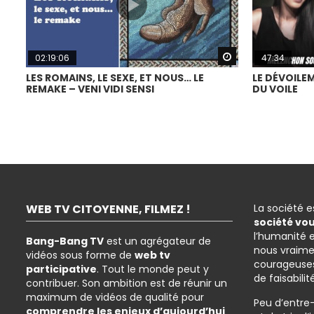
Watch Later
02:19:06
47:34
LES ROMAINS, LE SEXE, ET NOUS… LE
LE DÉVOILEM
REMAKE – VENI VIDI SENSI
DU VOILE
WEB TV CITOYENNE, FILMEZ !
La société 
société vo
l’humanité 
Bang-Bang TV
est un agrégateur de
nous vraime
vidéos sous forme de
web tv
courageuses
participative
. Tout le monde peut y
de faisabilit
contribuer. Son ambition est de réunir un
maximum de vidéos de qualité pour
Peu d’entre
comprendre les enjeux d’aujourd’hui