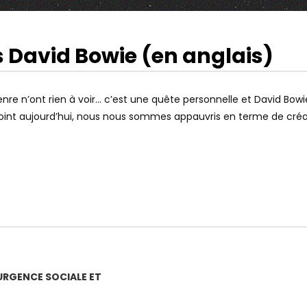
21
22
23
24
25
26
27
37
38
39
40
41
42
43
s David Bowie (en anglais)
52
53
54
55
56
57
58
16:48
Watch Later
IATRE (DR. BORIS
JUSQU’OÙ VA LE WOKISME À
: ON A TOUS UNE AME
SCIENCES PO ? LE TÉMOIGNAGE DE
nre n’ont rien à voir… c’est une quête personnelle et David Bowi
 JEUNES FONT MOINS
PABLO LADAM
point aujourd’hui, nous nous sommes appauvris en terme de créat
URGENCE SOCIALE ET