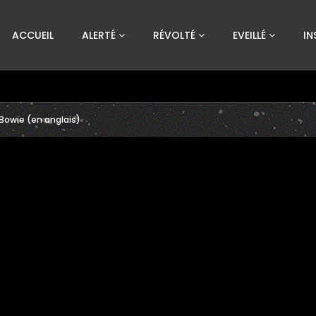
Custom Amount
ACCUEIL
ALERTÉ
RÉVOLTÉ
EVEILLÉ
IN
€
VEUILLEZ PATIENTER...
Bowie (en anglais)