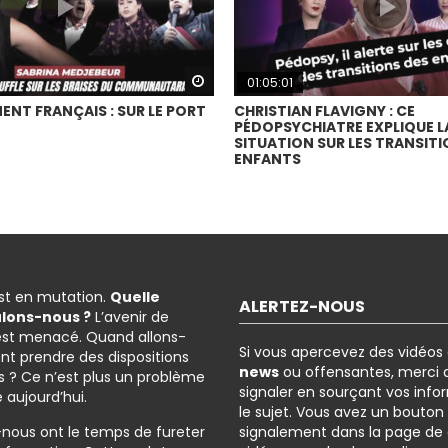
Watch Later
01:05:01
ENT FRANÇAIS : SUR LE PORT
CHRISTIAN FLAVIGNY : CE
PÉDOPSYCHIATRE EXPLIQUE L
SITUATION SUR LES TRANSITI
ENFANTS
est en mutation.
Quelle
ALERTEZ-NOUS
ulons-nous ?
L’avenir de
est menacé. Quand allons-
Si vous apercevez des vidéos
nt prendre des dispositions
news
ou offensantes, merci d
 ? Ce n’est plus un problème
signaler en sourçant vos info
é aujourd’hui.
le sujet. Vous avez un bouton
-nous ont le temps de fureter
signalement dans la page de