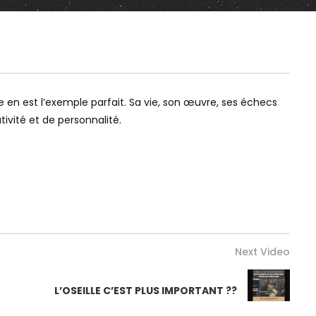
28
29
30
31
32
33
44
45
46
47
48
59
60
19:44
02:19:06
Watch Later
Watch Later
MAIS QU’EST-CE QU’ON ENSEIGNE
LES ROMAINS, LE SEX
À NOS ENFANTS ???
REMAKE – VENI VIDI S
e en est l’exemple parfait. Sa vie, son œuvre, ses échecs
ivité et de personnalité.
Next Video
L’OSEILLE C’EST PLUS IMPORTANT ??