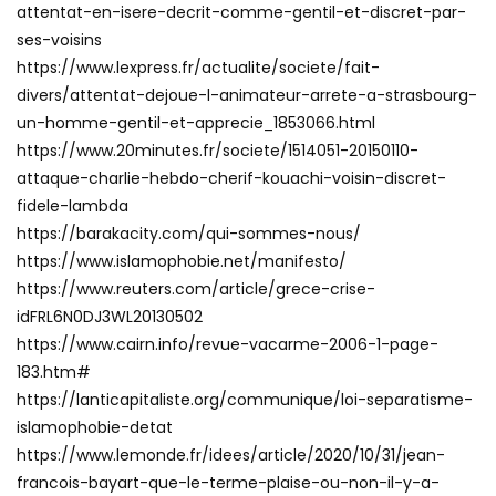
attentat-en-isere-decrit-comme-gentil-et-discret-par-
ses-voisins
https://www.lexpress.fr/actualite/societe/fait-
divers/attentat-dejoue-l-animateur-arrete-a-strasbourg-
un-homme-gentil-et-apprecie_1853066.html
https://www.20minutes.fr/societe/1514051-20150110-
attaque-charlie-hebdo-cherif-kouachi-voisin-discret-
fidele-lambda
https://barakacity.com/qui-sommes-nous/
https://www.islamophobie.net/manifesto/
https://www.reuters.com/article/grece-crise-
idFRL6N0DJ3WL20130502
https://www.cairn.info/revue-vacarme-2006-1-page-
183.htm#
https://lanticapitaliste.org/communique/loi-separatisme-
islamophobie-detat
https://www.lemonde.fr/idees/article/2020/10/31/jean-
francois-bayart-que-le-terme-plaise-ou-non-il-y-a-