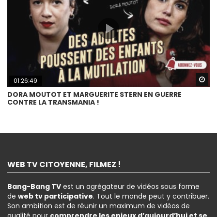
Wa
01:26:49
DORA MOUTOT ET MARGUERITE STERN EN GUERRE
CONTRE LA TRANSMANIA !
WEB TV CITOYENNE, FILMEZ !
Bang-Bang TV
est un agrégateur de vidéos sous forme
de
web tv participative
. Tout le monde peut y contribuer.
Son ambition est de réunir un maximum de vidéos de
qualité pour
comprendre les enjeux d’aujourd’hui et se