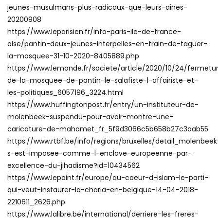
jeunes-musulmans-plus-radicaux-que-leurs-aines-
20200908
https://www.leparisien.fr/info-paris-ile-de-france-
oise/pantin-deux-jeunes-interpelles-en-train-de-taguer-
la-mosquee-31-10-2020-8405889.php
https://www.lemonde.fr/societe/article/2020/10/24/fermetu
de-la-mosquee-de-pantin-le-salafiste-l-affairiste-et-
les-politiques_6057196_3224.html
https://www.huffingtonpost.fr/entry/un-instituteur-de-
molenbeek-suspendu-pour-avoir-montre-une-
caricature-de-mahomet_fr_5f9d3066c5b658b27c3aab55
https://www.rtbf.be/info/regions/bruxelles/detail_molenbeek
s-est-imposee-comme-l-enclave-europeenne-par-
excellence-du-jihadisme?id=10434562
https://www.lepoint.fr/europe/au-coeur-d-islam-le-parti-
qui-veut-instaurer-la-charia-en-belgique-14-04-2018-
2210611_2626.php
https://www.lalibre.be/international/derriere-les-freres-