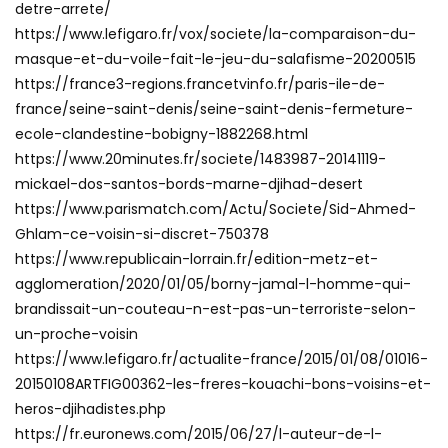
detre-arrete/
https://www.lefigaro.fr/vox/societe/la-comparaison-du-
masque-et-du-voile-fait-le-jeu-du-salafisme-20200515
https://france3-regions.francetvinfo.fr/paris-ile-de-
france/seine-saint-denis/seine-saint-denis-fermeture-
ecole-clandestine-bobigny-1882268.html
https://www.20minutes.fr/societe/1483987-20141119-
mickael-dos-santos-bords-marne-djihad-desert
https://www.parismatch.com/Actu/Societe/Sid-Ahmed-
Ghlam-ce-voisin-si-discret-750378
https://www.republicain-lorrain.fr/edition-metz-et-
agglomeration/2020/01/05/borny-jamal-l-homme-qui-
brandissait-un-couteau-n-est-pas-un-terroriste-selon-
un-proche-voisin
https://www.lefigaro.fr/actualite-france/2015/01/08/01016-
20150108ARTFIG00362-les-freres-kouachi-bons-voisins-et-
heros-djihadistes.php
https://fr.euronews.com/2015/06/27/l-auteur-de-l-