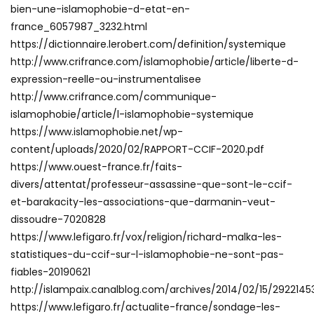
bien-une-islamophobie-d-etat-en-
france_6057987_3232.html
https://dictionnaire.lerobert.com/definition/systemique
http://www.crifrance.com/islamophobie/article/liberte-d-
expression-reelle-ou-instrumentalisee
http://www.crifrance.com/communique-
islamophobie/article/l-islamophobie-systemique
https://www.islamophobie.net/wp-
content/uploads/2020/02/RAPPORT-CCIF-2020.pdf
https://www.ouest-france.fr/faits-
divers/attentat/professeur-assassine-que-sont-le-ccif-
et-barakacity-les-associations-que-darmanin-veut-
dissoudre-7020828
https://www.lefigaro.fr/vox/religion/richard-malka-les-
statistiques-du-ccif-sur-l-islamophobie-ne-sont-pas-
fiables-20190621
http://islampaix.canalblog.com/archives/2014/02/15/2922145
https://www.lefigaro.fr/actualite-france/sondage-les-