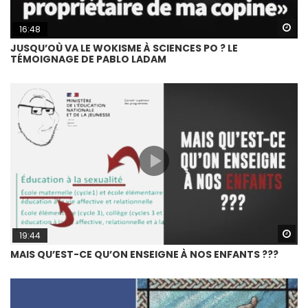
Wa
16:48
JUSQU’OÙ VA LE WOKISME À SCIENCES PO ? LE
TÉMOIGNAGE DE PABLO LADAM
Wa
19:44
MAIS QU’EST-CE QU’ON ENSEIGNE À NOS ENFANTS ???