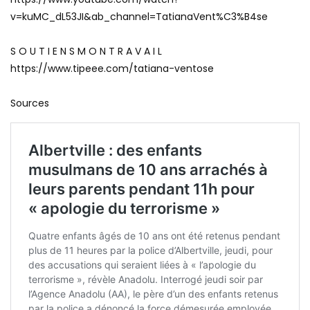
v=kuMC_dL53JI&ab_channel=TatianaVent%C3%B4se
S O U T I E N S M O N T R A V A I L
https://www.tipeee.com/tatiana-ventose
Sources