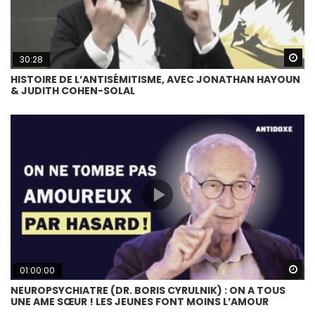
Wa
30:28
HISTOIRE DE L’ANTISÉMITISME, AVEC JONATHAN HAYOUN
& JUDITH COHEN-SOLAL
Wa
01:00:00
NEUROPSYCHIATRE (DR. BORIS CYRULNIK) : ON A TOUS
UNE AME SŒUR ! LES JEUNES FONT MOINS L’AMOUR