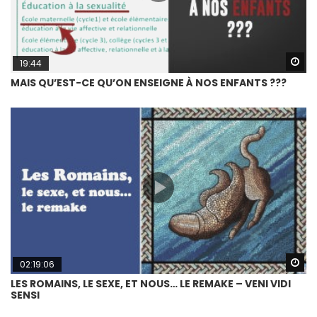
Wa
19:44
MAIS QU’EST-CE QU’ON ENSEIGNE À NOS ENFANTS ???
Wa
02:19:06
LES ROMAINS, LE SEXE, ET NOUS… LE REMAKE – VENI VIDI
SENSI