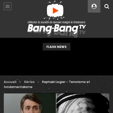
Custom Amount
€
VEUILLEZ PATIENTER...
FLASH NEWS
Accueil
Séries
Raphaël Liogier – Terrorisme et
fondamentalisme