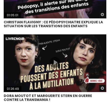
Wa
01:05:01
CHRISTIAN FLAVIGNY : CE PÉDOPSYCHIATRE EXPLIQUE LA
SITUATION SUR LES TRANSITIONS DES ENFANTS
Wa
01:26:49
DORA MOUTOT ET MARGUERITE STERN EN GUERRE
CONTRE LA TRANSMANIA !