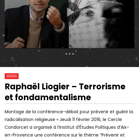
524 Views
1
2
3
4
5
6
7
0
0
8
9
10
11
12
13
SÉRIES
14
15
16
17
18
19
Raphaël Liogier – Terrorisme
30:28
01:00:00
Watch Later
20
21
22
23
24
25
et fondamentalisme
HISTOIRE DE L’ANTISÉMITISME,
NEUROPSYCHIATRE (D
26
27
28
29
30
31
AVEC JONATHAN HAYOUN &
CYRULNIK) : ON A TO
JUDITH COHEN-SOLAL
SŒUR ! LES JEUNES 
Montage de la conférence-débat pour prévenir et guérir la
32
33
34
35
36
37
L’AMOUR
radicalisation religieuse « Jeudi 11 février 2016, le Cercle
38
39
40
41
Condorcet a organisé à l’Institut d’Études Politiques d’Aix-
en-Provence une conférence sur le thème “Prévenir et