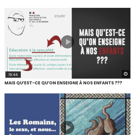
Wa
19:44
MAIS QU’EST-CE QU’ON ENSEIGNE À NOS ENFANTS ???