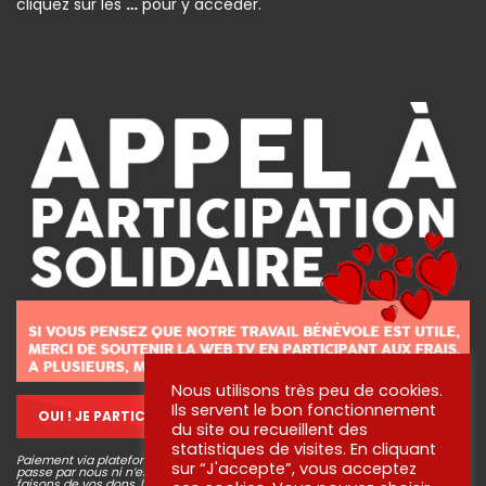
cliquez sur les
…
pour y accéder.
Nous utilisons très peu de cookies.
Ils servent le bon fonctionnement
OUI ! JE PARTICIPE !
du site ou recueillent des
statistiques de visites. En cliquant
Paiement via plateforme sécurisé STRIPE, aucune information bancaire ne
sur “J'accepte”, vous acceptez
passe par nous ni n’est conservée. Pour en savoir plus sur ce que nous
faisons de vos dons, lisez
nos engagements
!